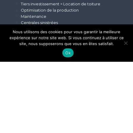
Tiers investissement > Location de toiture
Optimisation de la production
Maintenance
Centrales sinistrées
Le groupe
Nous utilisons des cookies pour vous garantir la meilleure
Histoire
expérience sur notre site web. Si vous continuez à utiliser ce
Nos savoir-faire
site, nous supposerons que vous en êtes satisfait.
Actualités
Ok
Rejoignez-nous
Votre partenaire de confiance
en Auvergne Rhône-Alpes
et Massif Centr
al