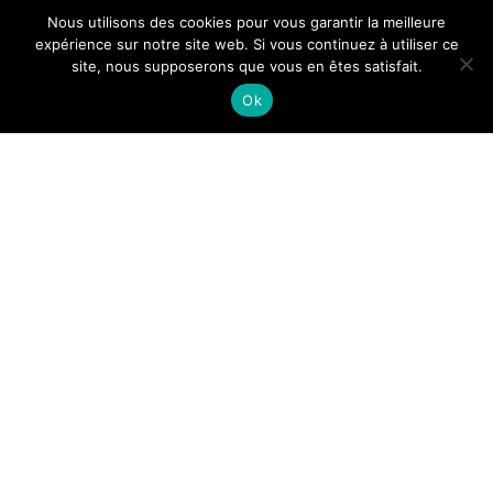
Le groupe
Nous utilisons des cookies pour vous garantir la meilleure
Histoire
expérience sur notre site web. Si vous continuez à utiliser ce
Nos savoir-faire
site, nous supposerons que vous en êtes satisfait.
Actualités
Ok
Rejoignez-nous
Votre partenaire de confiance
en Auvergne Rhône-Alpes
et Massif Centr
al